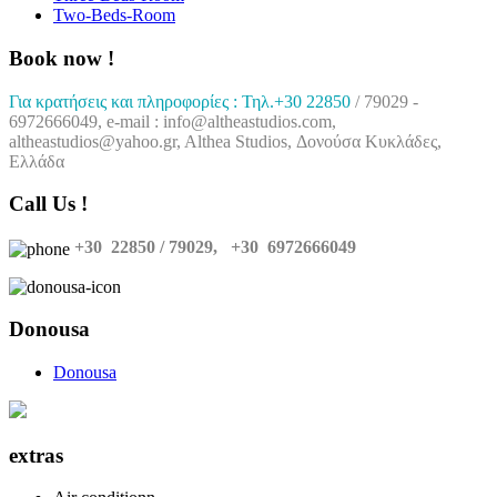
Two-Beds-Room
Book now !
Γ
ι
α
κ
ρ
α
τ
ή
σ
ε
ι
ς
κ
α
ι
π
λ
η
ρ
ο
φ
ο
ρ
ί
ε
ς
:
Τ
η
λ
.
+
3
0
2
2
8
5
0
/
7
9
0
2
9
-
6
9
7
2
6
6
6
0
4
9
,
e
-
m
a
i
l
:
i
n
f
o
@
a
l
t
h
e
a
s
t
u
d
i
o
s
.
c
o
m
,
a
l
t
h
e
a
s
t
u
d
i
o
s
@
y
a
h
o
o
.
g
r
,
A
l
t
h
e
a
S
t
u
d
i
o
s
,
Δ
ο
ν
ο
ύ
σ
α
Κ
υ
κ
λ
ά
δ
ε
ς
,
Ε
λ
λ
ά
δ
α
Call Us !
+30 22850 / 79029,
+30 6972666049
Donousa
Donousa
extras