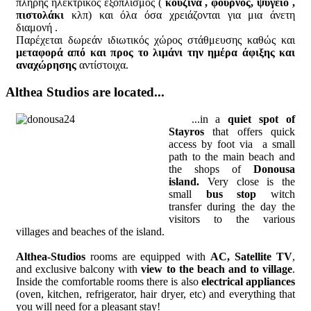
πλήρης ηλεκτρικός εξοπλισμός (
κουζίνα , φούρνος, ψυγείο ,
πιστολάκι
κλπ) και όλα όσα χρειάζονται για μια άνετη
διαμονή .
Παρέχεται δωρεάν ιδιωτικός χώρος στάθμευσης καθώς και
μεταφορά από και προς το λιμάνι την ημέρα άφιξης και
αναχώρησης
αντίστοιχα.
Althea Studios are located...
...in a
quiet spot of
Stayros
that offers quick
access by foot via a small
path to the main beach and
the shops of
Donousa
island.
Very close is the
small
bus stop
witch
transfer during the day the
visitors to the various
villages and beaches of the island.
Althea-Studios
rooms are equipped with
AC, Satellite TV
,
and exclusive balcony with
view to the beach and to village
.
Inside the comfortable rooms there is also
electrical appliances
(oven, kitchen, refrigerator, hair dryer, etc) and everything that
you will need for a pleasant stay!