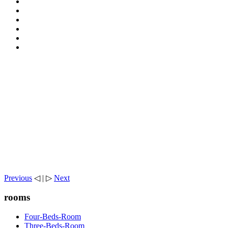
Previous
◁ | ▷
Next
rooms
Four-Beds-Room
Three-Beds-Room