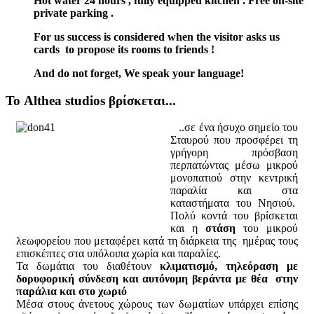
Hot water 24 hours , fully equipped kitchen . Free on-site
private parking .
For us success is considered when the visitor asks us
cards to propose its rooms to friends !
And do not forget, We speak your language!
Το Althea studios βρίσκεται...
..σε ένα ήσυχο σημείο του
Σταυρού που προσφέρει τη
γρήγορη πρόσβαση
περπατώντας μέσω μικρού
μονοπατιού στην κεντρική
παραλία και στα
καταστήματα του Νησιού.
Πολύ κοντά του βρίσκεται
και η
στάση
του μικρού
λεωφορείου που μεταφέρει κατά τη διάρκεια της ημέρας τους
επισκέπτες στα υπόλοιπα χωρία και παραλίες.
Τα δωμάτια του διαθέτουν
κλιματισμό, τηλεόραση με
δορυφορική σύνδεση και αυτόνομη βεράντα με θέα στην
παράλια και στο χωριό
Μέσα στους άνετους χώρους των δωματίων υπάρχει επίσης